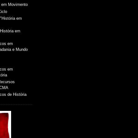
ia em Movimento
Ciclo
"História em
História em
icos em
dadania e Mundo
icos em
ória
 Recursos
 CMA
os de História