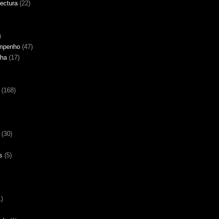
tectura
(22)
)
empenho
(47)
nha
(17)
(168)
(30)
s
(5)
1)