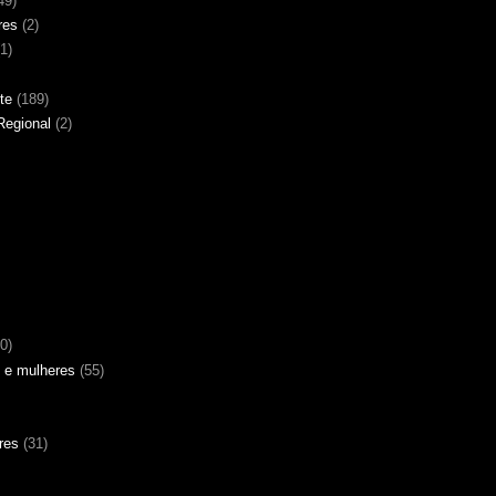
49)
res
(2)
(1)
te
(189)
Regional
(2)
0)
 e mulheres
(55)
res
(31)