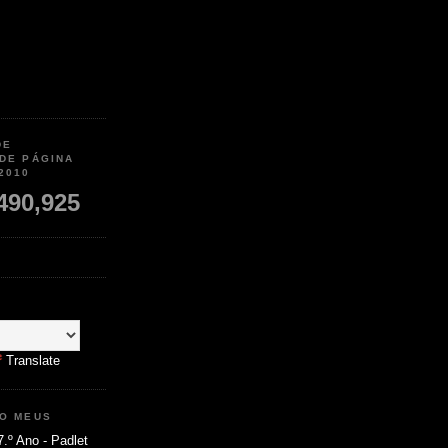
DE
 DE PÁGINA
2010
490,925
Translate
MO MEUS
7.º Ano - Padlet