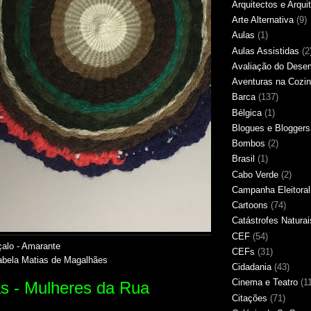
Arquitectos e Arqui
Arte Alternativa
(9)
Aulas
(1)
Aulas Assistidas
(2
Avaliação do Des
Aventuras na Cozi
Barca
(137)
Bélgica
(1)
Blogues e Bloggers
Bombos
(2)
Brasil
(1)
Cabo Verde
(2)
Campanha Eleitoral
Cartoons
(74)
Catástrofes Naturai
CEF
(54)
alo - Amarante
CEFs
(31)
abela Matias de Magalhães
Cidadania
(43)
Cinema e Teatro
(1
s - Mulheres da Rua
Citações
(71)