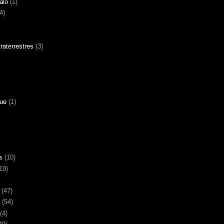
alo
(1)
4)
aterrestres
(3)
gue
(1)
s
(10)
19)
(47)
(54)
(4)