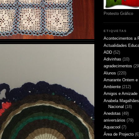
Protesto Gráfico
ETIQUETAS
Acontecimentos a 
Actualidades Educ
ADD
(52)
Adivinhas
(10)
agradecimentos
(29
Alunos
(220)
Amarante Ontem e 
Ambiente
(212)
Amigos e Amizade
Anabela Magalhães
Nacional
(18)
Anedotas
(49)
aniversários
(79)
Aquacool
(7)
Área de Projecto
(6