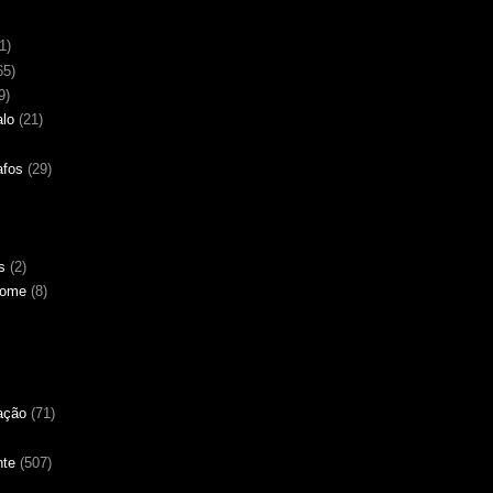
1)
65)
9)
alo
(21)
afos
(29)
s
(2)
Nome
(8)
ação
(71)
nte
(507)