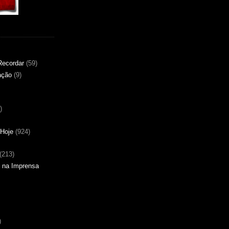
Recordar
(59)
ação
(9)
)
Hoje
(924)
(213)
 na Imprensa
)