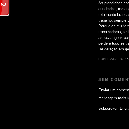
As prendinhas che
quadradas, rectang
totalmente branca
trabalho, sempre c
Porque as mulheres
trabalhadoras, res
as reciclagens po
perde e tudo se tr
De geração em ger
PUBLICADA POR
A
SEM COMEN
Enviar um coment
Mensagem mais r
Subscrever:
Envia