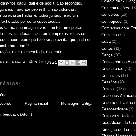
Colégio de S. Gonç
gam-nos daqui, dali e de acolá! São redondas,
Comemorações
(18
ulares... são até peixes!!!... são coloridas,
Concertos
(16)
s ou acastanhadas e, todas juntas, farão um
Contrapoder
(1)
rochetado, por certo espectacular.
 da rua são imaginativas, crentes, irrequietas,
Conversas com Extr
ilientes, criadoras... sempre sempre às voltas com
Convites
(52)
rque sabem bem que tudo se aproveita, que nada se
Cuba
(2)
ansforma... sim?
Curtas
(11)
ação, o céu, crochetado, é o limite!
Dança
(26)
Dedicatória do Blo
NABELA MAGALHÃES
À(S)
19:21
Dedicatórias
(10)
Denúncias
(17)
Desafios
(20)
TÁRIOS:
Desejos
(137)
ário
Desenhos Animado
Deserto e Evasão
(
ecente
Página inicial
Mensagem antiga
Desonestidade
(2)
r feedback (Atom)
Desportos Radicais
Dias Abaixo de Cão
Direcção de Turma