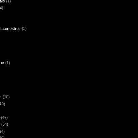
alo
(1)
4)
aterrestres
(3)
gue
(1)
s
(10)
19)
(47)
(54)
(4)