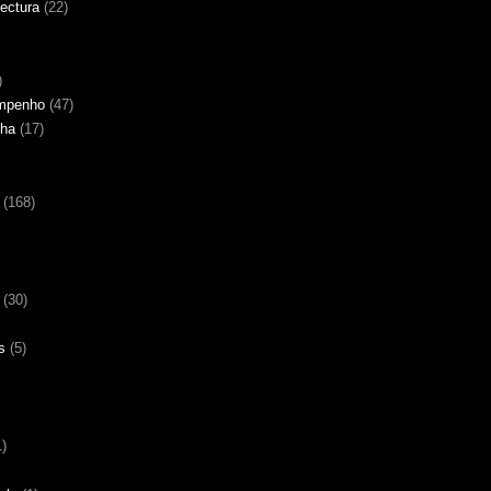
tectura
(22)
)
empenho
(47)
nha
(17)
(168)
(30)
s
(5)
1)