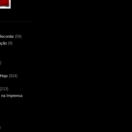
Recordar
(59)
ação
(9)
)
Hoje
(924)
(213)
 na Imprensa
)