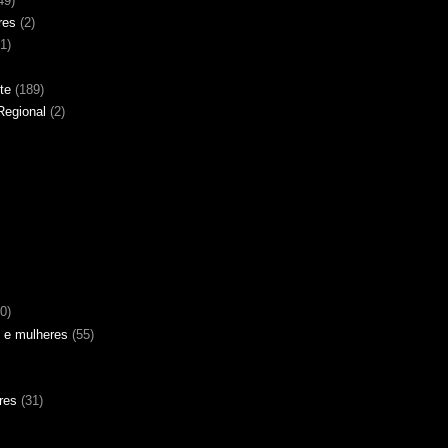
49)
res
(2)
(1)
te
(189)
Regional
(2)
0)
 e mulheres
(55)
res
(31)