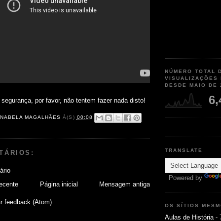
NÚMERO TOTAL 
VISUALIZAÇÕES
DESDE MAIO DE 
6,
 segurança, por favor, não tentem fazer nada disto!
NABELA MAGALHÃES
À(S)
00:08
TRANSLATE
TÁRIOS:
ário
Powered by
ecente
Página inicial
Mensagem antiga
r feedback (Atom)
OS SÍTIOS MES
Aulas de História - 