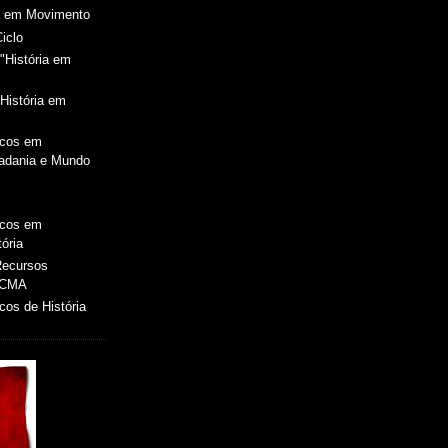
ia em Movimento
Ciclo
"História em
História em
icos em
dadania e Mundo
icos em
ória
 Recursos
 CMA
os de História