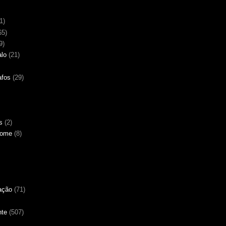
1)
65)
9)
alo
(21)
afos
(29)
s
(2)
Nome
(8)
ação
(71)
nte
(507)