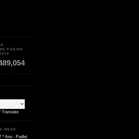
DE
 DE PÁGINA
2010
489,054
Translate
MO MEUS
7.º Ano - Padlet