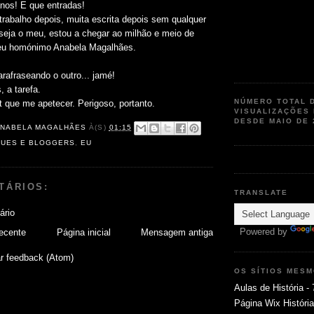
nos! E que entradas!
trabalho depois, muita escrita depois sem qualquer
seja o meu, estou a chegar ao milhão e meio de
eu homónimo Anabela Magalhães.
rafraseando o outro... jamé!
 a tarefa.
NÚMERO TOTAL 
t que me apetecer. Perigoso, portanto.
VISUALIZAÇÕES
DESDE MAIO DE 
NABELA MAGALHÃES
À(S)
01:15
UES E BLOGGERS
,
EU
TÁRIOS:
TRANSLATE
ário
Powered by
ecente
Página inicial
Mensagem antiga
r feedback (Atom)
OS SÍTIOS MES
Aulas de História - 
Página Wix Histór