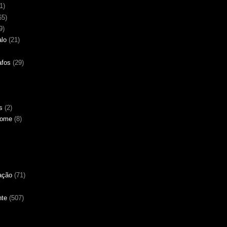
1)
65)
9)
alo
(21)
afos
(29)
s
(2)
Nome
(8)
ação
(71)
nte
(507)