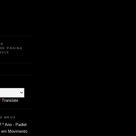
DE
 DE PÁGINA
2010
Translate
MO MEUS
7.º Ano - Padlet
ia em Movimento