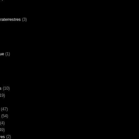
aterrestres
(3)
gue
(1)
s
(10)
19)
(47)
(54)
(4)
49)
res
(2)