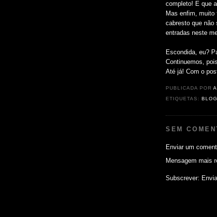
completo! E que a
Mas enfim, muito 
cabresto que não 
entradas neste m
Escondida, eu? Pa
Continuemos, pois,
Até já! Com o pos
PUBLICADA POR
A
ETIQUETAS:
BLOG
SEM COMEN
Enviar um coment
Mensagem mais r
Subscrever:
Envia