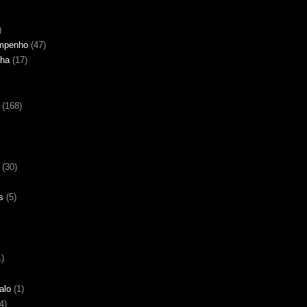
)
empenho
(47)
nha
(17)
(168)
(30)
s
(5)
1)
alo
(1)
4)