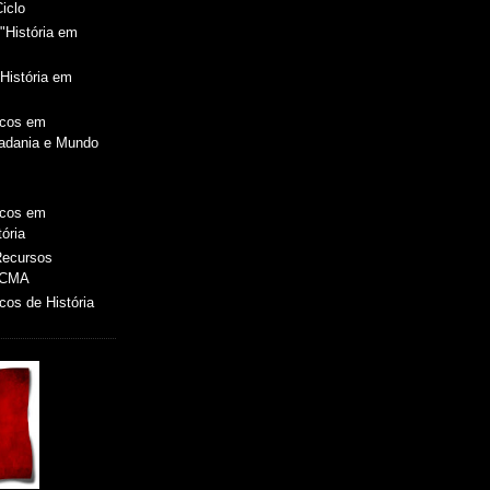
Ciclo
"História em
História em
icos em
dadania e Mundo
icos em
ória
 Recursos
 CMA
os de História