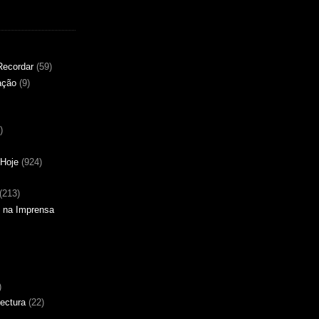
Recordar
(59)
ação
(9)
)
Hoje
(924)
(213)
 na Imprensa
)
tectura
(22)