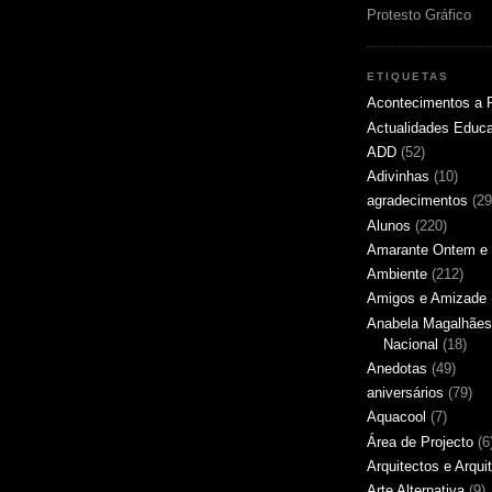
Protesto Gráfico
ETIQUETAS
Acontecimentos a 
Actualidades Educ
ADD
(52)
Adivinhas
(10)
agradecimentos
(29
Alunos
(220)
Amarante Ontem e 
Ambiente
(212)
Amigos e Amizade
Anabela Magalhães
Nacional
(18)
Anedotas
(49)
aniversários
(79)
Aquacool
(7)
Área de Projecto
(6
Arquitectos e Arqui
Arte Alternativa
(9)