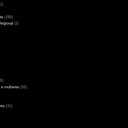
(1)
te
(189)
Regional
(2)
0)
 e mulheres
(55)
res
(31)